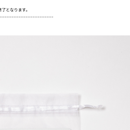
終了となります。
-
----------
--------------------