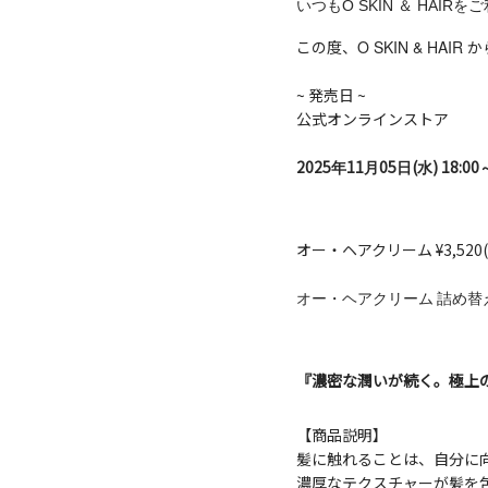
いつもO SKIN ＆ HAI
この度、
O SKIN & HAIR
か
~ 発売日 ~
公式オンラインストア
2025
11
05
(
) 18:00
年
月
日
水
オー・ヘアクリーム ¥3,520
オー・ヘアクリーム
詰め替
『濃密な潤いが続く。極上
【商品説明】
髪に触れることは、自分に
濃厚なテクスチャーが髪を