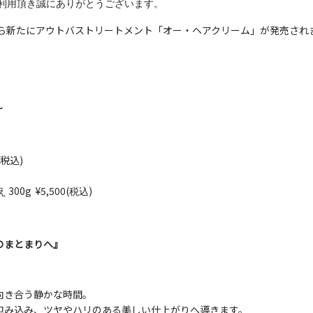
Rをご利用頂き誠にありがとうございます。
ら新たにアウトバストリートメント「オー・ヘアクリーム」が発売され
～
(税込)
300g
¥5,500(
)
え
税込
のまとまりへ』
向き合う静かな時間。
包み込み、ツヤやハリのある美しい仕上がりへ導きます。