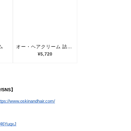
P/SNS】
ttps://www.oskinandhair.com/
e/46YuqxJ