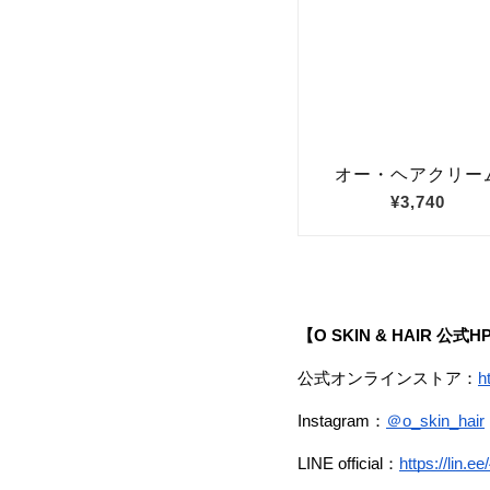
【O SKIN & HAIR 公式H
公式オンラインストア：
h
Instagram：
＠o_skin_hair
LINE official：
https://lin.e