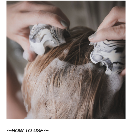
〜HOW TO USE〜