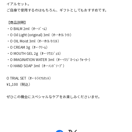
イアルセット。
ご自身で使用するのはもちろん、ギフトとしてもおすすめです。
【商品説明】
・O BALM 2ml（ｵｰ･ﾊﾞｰﾑ）
・O Oil Light (original) 3ml（ｵｰ･ｵｲﾙ ﾗｲﾄ）
・O OIL Moist 3ml（ｵｰ･ｵｲﾙ ﾓｲｽﾄ）
・O CREAM 3g（ｵｰ･ｸﾘｰﾑ）
・O MOUTH GEL 2g（ｵｰ･ﾏｳｽｼﾞｪﾙ）
・O IMAGINATION WATER 3ml（ｵｰ･ｲﾏｼﾞﾈｰｼｮﾝ ｳｫｰﾀｰ）
・O HAND SOAP 3ml（ｵｰ･ﾊﾝﾄﾞｿｰﾌﾟ）
O TRIAL SET（ｵｰ･ﾄﾗｲｱﾙｾｯﾄ）
¥1,100（税込）
ぜひこの機会にスペシャルなケアをお楽しみくださいませ。