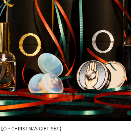
 【O・CHRISTMAS GIFT SET】