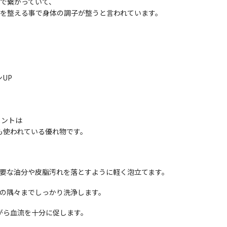
皮で繋がっていて、
態を整える事で身体の調子が整うと言われています。
UP
メントは
も使われている優れ物です。
必要な油分や皮脂汚れを落とすように軽く泡立てます。
皮の隅々までしっかり洗浄します。
がら血流を十分に促します。