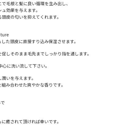
とで毛根と髪に良い循環を生み出し、
シュ効果を与えます。
る頭皮の匂いを抑えてくれます。
ture
ュした頭皮に直接すり込み保湿させます。
を促しそのまま毛先までしっかり指を通します。
中心に洗い流して下さい。
し潤いを与えます。
を組み合わせた爽やかな香りです。
ルで
。
もに癒されて頂ければ幸いです。