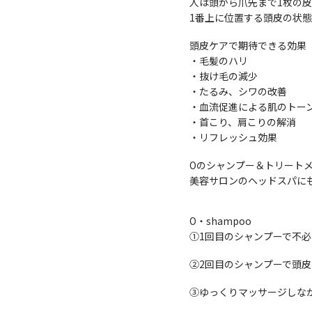
人は頭から爪先まで1枚の
1番上に位置する頭皮の状
頭皮ケアで期待できる効果
・毛髪のハリ
・抜け毛の減少
・たるみ、シワの改善
・血流促進による肌のトーン
・首こり、肩こりの解消
・リフレッシュ効果
Oのシャンプー＆トリート
美容サロンのヘッドスパに
O・shampoo
①1回目のシャンプーで不
②2回目のシャンプーで頭
③ゆっくりマッサージしな