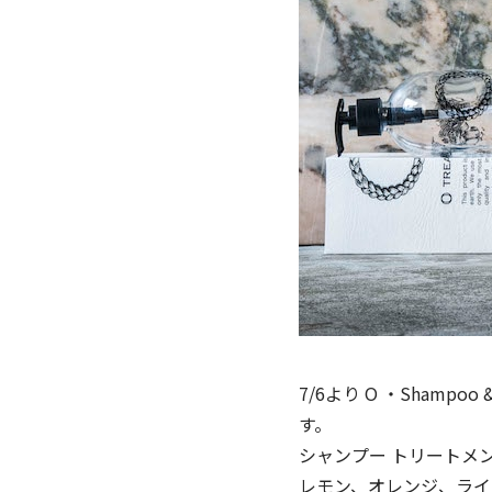
7/6より O ・Shamp
す。
シャンプー トリートメ
レモン、オレンジ、ライ