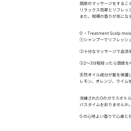
頭皮のマッサージをするこ
リラックス効果とリフレッ
また、柑橘の香りが気にな
O ・Treatment Scalp mois
①シャンプーでリフレッシ
②十分なマッサージで血流
③2〜3分程経ったら頭皮を
天然オイル成分が髪を保護
レモン、オレンジ、ライム
洗練されたOのガラスボト
バスタイムを彩りませんか
O の心地よい香りで心身と