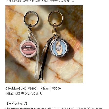
『持ち運ぶ』から『身に着ける』をテーマに展開中。
O Holder(Gold）¥6600・（Silver）¥5500
※Balmは別売りとなります。
【ラインナップ】
Shampoo,Treatment,O Balm 45ml(ゴールド.シルバー.ブラック）O Balm