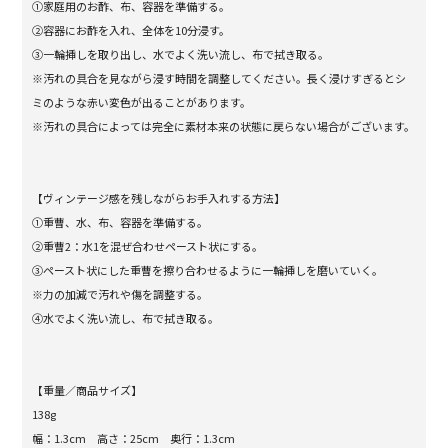
①家庭用のお酢、布、容器を準備する。
②容器にお酢を入れ、全体を10分浸す。
③一輪挿しを取り出し、水でよく洗い流し、布で拭き取る。
※汚れの具合を見ながら浸す時間を調整してください。長く浸けすぎるとシ
ミのような赤い変色が出ることがあります。
※汚れの具合によっては完全に素材本来の状態に戻らない場合がございます。
【ヴィンテージ感を残しながらお手入れする方法】
①重曹、水、布、容器を準備する。
②重曹2：水1を混ぜ合わせペースト状にする。
③ペースト状にした重曹を擦り合わせるように一輪挿しを磨いていく。
※力の加減で汚れや傷を調整する。
④水でよく洗い流し、布で拭き取る。
【重量／商品サイズ】
138g
幅：1.3cm 高さ：25cm 奥行：1.3cm