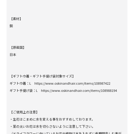
【素材】
銅
【原産国】
日本
【ギフト巾着・ギフト手提げ袋対象サイズ】
ギフト巾着：L
https://www.oskinandhair.com/items/108987422
ギフト手提げ袋：L
https://www.oskinandhair.com/items/108988194
【ご使用上の注意】
・生花はこまめに水を変える事をおすすめしております。
・茎の太いお花は水を切らさないように注意して下さい。
（ドライフラワーに向いているお花や植物は水を入れずに長期間楽しむ事が