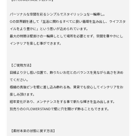
パーソナルな空間を彩るシンプルでスタイリッシュな一輪挿し。
Oの世界観を通して「生活に関わるすべてに良い循環を生み出し、ライフスタ
イルをより豊かに」という思いが込められています。
最大の特徴は壁掛けの一輪挿しとして場所を必要とせず、空間を華やかにし
インテリアを楽しむ事ができます。
【ご使用方法】
目線より少し低い位置で、飾りたいお花とのバランスを見ながら高さを決め
てください。
極細の真後ピンを壁に差し込み飾れる為、賃貸でも安心してインテリアをお
楽しみ頂けます。
経年変化があり、メンテナンスをする事で新たな輝きを生み出します。
別売りのO FLOWER STANDで壁に穴を開けず飾ることもできます。
【素材本来の状態に戻す方法】